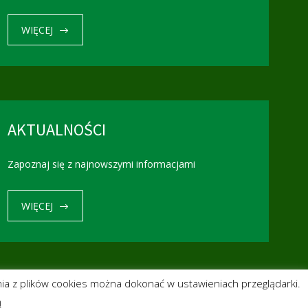
WIĘCEJ
AKTUALNOŚCI
Zapoznaj się z najnowszymi informacjami
WIĘCEJ
ia z plików cookies można dokonać w ustawieniach przeglądarki.
Nasze apteki
Kontakt
Aktualności
ą