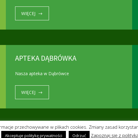
WIĘCEJ
APTEKA DĄBRÓWKA
Nasza apteka w Dąbrówce
WIĘCEJ
ormacje przechowywane w plikach cookies. Zmiany zasad korzystan
Zapoznaj się z polityk
Akceptuje politykę prywatności
Odrzuć