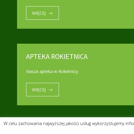
WIĘCEJ
APTEKA ROKIETNICA
Nasza apteka w Rokietnicy
WIĘCEJ
W celu zachowania najwyższej jakości usług wykorzystujemy inf
Consultorio © 2018 . Wszystkie prawa zastrzeżone