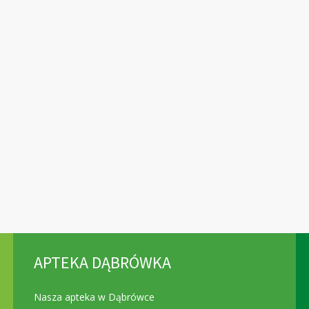
APTEKA DĄBRÓWKA
Nasza apteka w Dąbrówce